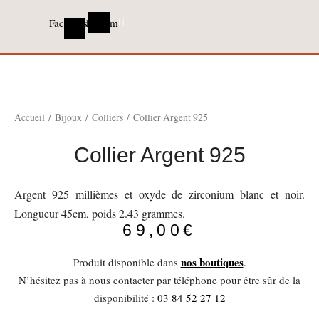
Facebook-
Instagram
f
Accueil
/
Bijoux
/
Colliers
/ Collier Argent 925
Collier Argent 925
Nécessaire
Ces cookies ne
Argent 925 millièmes et oxyde de zirconium blanc et noir.
sont pas
Longueur 45cm, poids 2.43 grammes.
facultatifs. Ils
69,00
€
sont nécessaires
au
fonctionnement
nos boutiques
Produit disponible dans
.
du site Web.
N’hésitez pas à nous contacter par téléphone pour être sûr de la
disponibilité :
03 84 52 27 12