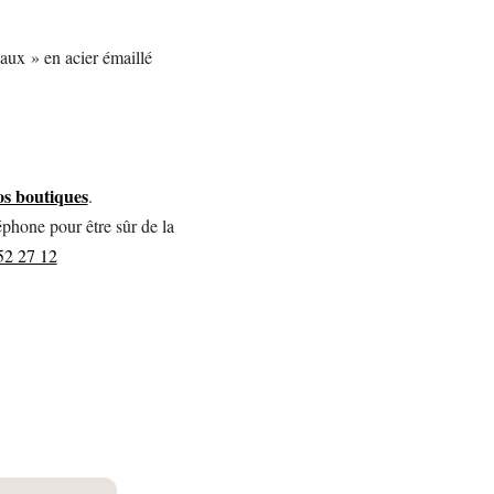
aux » en acier émaillé
os boutiques
.
éphone pour être sûr de la
52 27 12