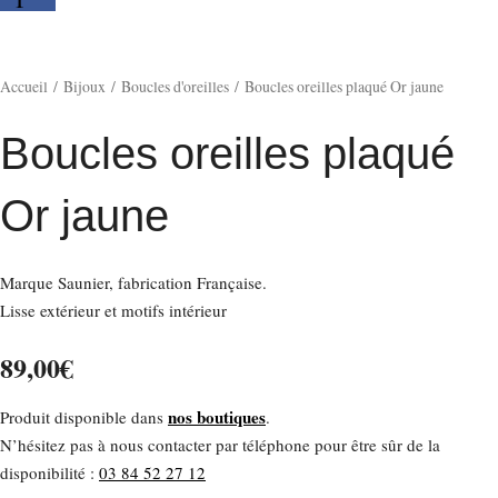
Accueil
/
Bijoux
/
Boucles d'oreilles
/ Boucles oreilles plaqué Or jaune
Boucles oreilles plaqué
Or jaune
Nécessaire
Marque Saunier, fabrication Française.
Ces cookies ne
Lisse extérieur et motifs intérieur
sont pas
facultatifs. Ils
sont nécessaires
89,00
€
au
fonctionnement
nos boutiques
Produit disponible dans
.
du site Web.
N’hésitez pas à nous contacter par téléphone pour être sûr de la
disponibilité :
03 84 52 27 12