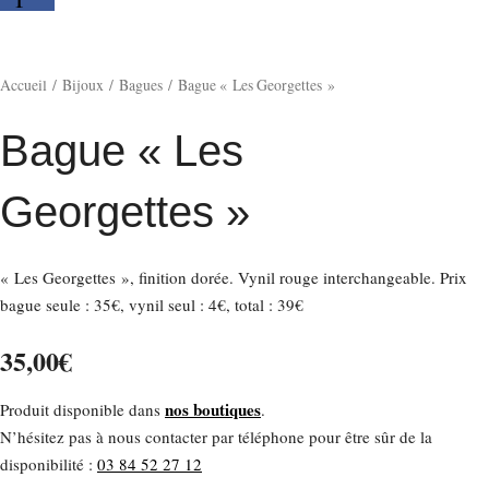
Accueil
/
Bijoux
/
Bagues
/ Bague « Les Georgettes »
Bague « Les
Georgettes »
Nécessaire
« Les Georgettes », finition dorée. Vynil rouge interchangeable. Prix
Ces cookies ne
bague seule : 35€, vynil seul : 4€, total : 39€
sont pas
facultatifs. Ils
sont nécessaires
35,00
€
au
fonctionnement
nos boutiques
Produit disponible dans
.
du site Web.
N’hésitez pas à nous contacter par téléphone pour être sûr de la
disponibilité :
03 84 52 27 12