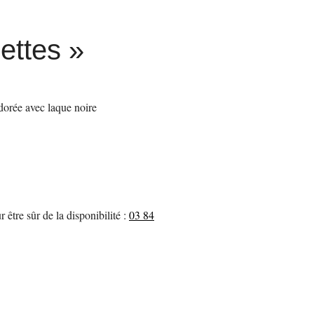
o
g
o
r
ettes »
k
a
-
m
 dorée avec laque noire
f
 être sûr de la disponibilité :
03 84