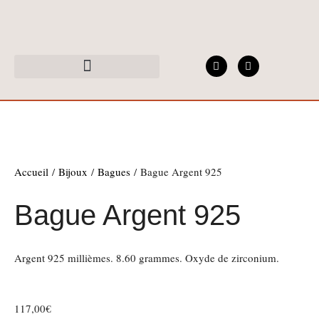
Aller
au
contenu
F
I
a
n
c
s
Nos services et savoir-faire
e
t
b
a
o
g
o
r
k
a
-
m
f
Accueil
/
Bijoux
/
Bagues
/ Bague Argent 925
Bague Argent 925
Argent 925 millièmes. 8.60 grammes. Oxyde de zirconium.
117,00
€