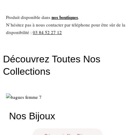
nos boutiques
Produit disponible dans
.
N’hésitez pas à nous contacter par téléphone pour être sûr de la
disponibilité :
03 84 52 27 12
Découvrez Toutes Nos
Collections
Nécessaire
Ces cookies ne
sont pas
facultatifs. Ils
sont nécessaires
au
fonctionnement
Nos Bijoux
du site Web.