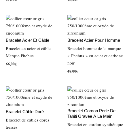
Bracelet Acier Et Câble
Bracelet Acier Pour Homme
Bracelet en acier et câble
Bracelet homme de la marque
Marque Phebus
« Phebus » en acier et carbone
noir
66,00
€
Nécessaire
48,00
€
Ces cookies ne
sont pas
facultatifs. Ils
sont nécessaires
au
fonctionnement
du site Web.
Bracelet Cordon Perle De
Bracelet Câble Doré
Tahiti Gravée À La Main
Bracelet de câbles dorés
Bracelet en cordon synthétique
tressés