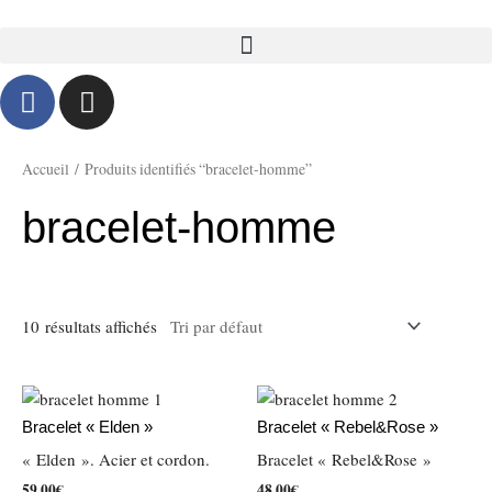
Aller
au
contenu
F
I
a
n
c
s
e
t
Accueil
/ Produits identifiés “bracelet-homme”
b
a
bracelet-homme
o
g
o
r
k
a
-
m
10 résultats affichés
f
Bracelet « Elden »
Bracelet « Rebel&Rose »
« Elden ». Acier et cordon.
Bracelet « Rebel&Rose »
59,00
€
48,00
€