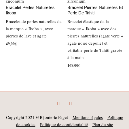
refusez ces
cookies,
Bracelet Perles Naturelles
Bracelet Pierres Naturelles Et
certaines
Ikoba
Perle De Tahiti
fonctionnalités
Bracelet de perles naturelles de
Bracelet élastique de la
disparaîtront
la marque « Ikoba », avec
marque « Ikoba » avec des
du site Web.
pierres de lave et agate
pierres naturelles (agate verte +
agate noire dépolie) et
49,00
€
Marketing
véritable perle de Tahiti gravée
En partageant
à la main
vos intérêts et
169,00
€
votre
comportement
lorsque vous
visitez notre
site, vous
augmentez les
chances de
F
I
voir du
a
n
c
s
contenu et des
e
t
Copyright 2021 @Bijouterie Paget –
Mentions légales
–
Politique
offres
b
a
personnalisés.
de cookies
–
Politique de confidentialité
–
Plan du site
o
g