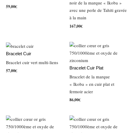
Statistiques
noir de la marque « Ikoba »
59,00
€
Afin que nous
avec une perle de Tahiti gravée
puissions
à la main
améliorer la
fonctionnalité
167,00
€
et la structure
du site Web,
en fonction
de la façon
dont le site
Bracelet Cuir
Web est
Bracelet cuir vert multi-liens
utilisé.
Bracelet Cuir Plat
57,00
€
Bracelet de la marque
« Ikoba » en cuir plat et
Expérience
fermoir acier
Afin que notre
site Web
86,00
€
fonctionne
aussi bien que
possible lors
de votre visite.
Si vous